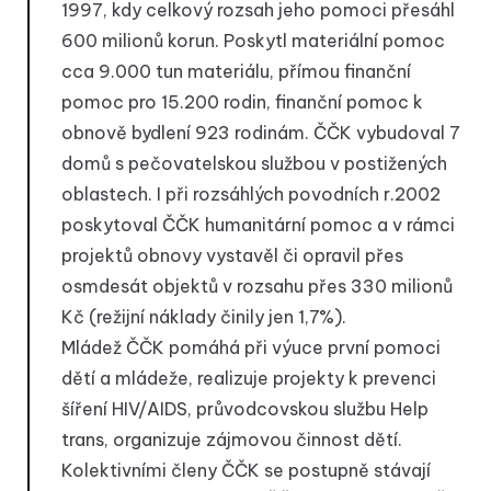
1997, kdy celkový rozsah jeho pomoci přesáhl
600 milionů korun. Poskytl materiální pomoc
cca 9.000 tun materiálu, přímou finanční
pomoc pro 15.200 rodin, finanční pomoc k
obnově bydlení 923 rodinám. ČČK vybudoval 7
domů s pečovatelskou službou v postižených
oblastech. I při rozsáhlých povodních r.2002
poskytoval ČČK humanitární pomoc a v rámci
projektů obnovy vystavěl či opravil přes
osmdesát objektů v rozsahu přes 330 milionů
Kč (režijní náklady činily jen 1,7%).
Mládež ČČK pomáhá při výuce první pomoci
dětí a mládeže, realizuje projekty k prevenci
šíření HIV/AIDS, průvodcovskou službu Help
trans, organizuje zájmovou činnost dětí.
Kolektivními členy ČČK se postupně stávají