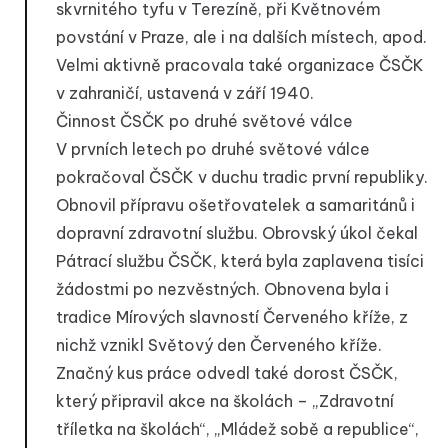
skvrnitého tyfu v Terezíně, při Květnovém
povstání v Praze, ale i na dalších místech, apod.
Velmi aktivně pracovala také organizace ČSČK
v zahraničí, ustavená v září 1940.
Činnost ČSČK po druhé světové válce
V prvních letech po druhé světové válce
pokračoval ČSČK v duchu tradic první republiky.
Obnovil přípravu ošetřovatelek a samaritánů i
dopravní zdravotní službu. Obrovský úkol čekal
Pátrací službu ČSČK, která byla zaplavena tisíci
žádostmi po nezvěstných. Obnovena byla i
tradice Mírových slavností Červeného kříže, z
nichž vznikl Světový den Červeného kříže.
Značný kus práce odvedl také dorost ČSČK,
který připravil akce na školách – „Zdravotní
tříletka na školách“, „Mládež sobě a republice“,