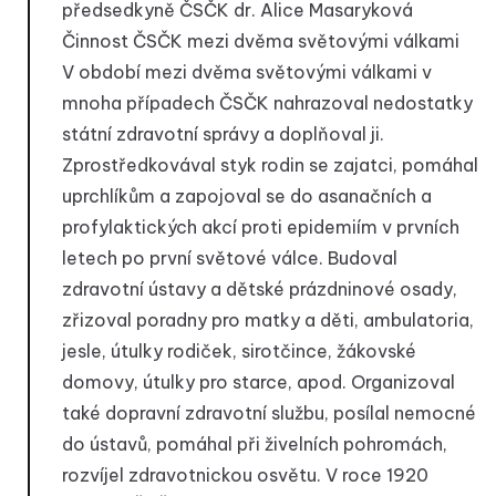
předsedkyně ČSČK dr. Alice Masaryková
Činnost ČSČK mezi dvěma světovými válkami
V období mezi dvěma světovými válkami v
mnoha případech ČSČK nahrazoval nedostatky
státní zdravotní správy a doplňoval ji.
Zprostředkovával styk rodin se zajatci, pomáhal
uprchlíkům a zapojoval se do asanačních a
profylaktických akcí proti epidemiím v prvních
letech po první světové válce. Budoval
zdravotní ústavy a dětské prázdninové osady,
zřizoval poradny pro matky a děti, ambulatoria,
jesle, útulky rodiček, sirotčince, žákovské
domovy, útulky pro starce, apod. Organizoval
také dopravní zdravotní službu, posílal nemocné
do ústavů, pomáhal při živelních pohromách,
rozvíjel zdravotnickou osvětu. V roce 1920