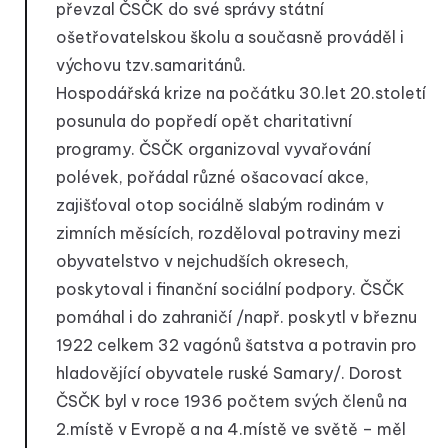
převzal ČSČK do své správy státní
ošetřovatelskou školu a současně prováděl i
výchovu tzv.samaritánů.
Hospodářská krize na počátku 30.let 20.století
posunula do popředí opět charitativní
programy. ČSČK organizoval vyvařování
polévek, pořádal různé ošacovací akce,
zajišťoval otop sociálně slabým rodinám v
zimních měsících, rozděloval potraviny mezi
obyvatelstvo v nejchudších okresech,
poskytoval i finanční sociální podpory. ČSČK
pomáhal i do zahraničí /např. poskytl v březnu
1922 celkem 32 vagónů šatstva a potravin pro
hladovějící obyvatele ruské Samary/. Dorost
ČSČK byl v roce 1936 počtem svých členů na
2.místě v Evropě a na 4.místě ve světě – měl