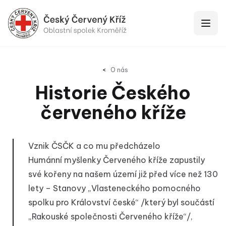
Červený Kríž Kroměříž
Otevří
O nás
Historie Českého
červeného kříže
Vznik ČSČK a co mu předcházelo
Humánní myšlenky Červeného kříže zapustily
své kořeny na našem území již před více než 130
lety – Stanovy „Vlasteneckého pomocného
spolku pro Království české“ /který byl součástí
„Rakouské společnosti Červeného kříže“/,