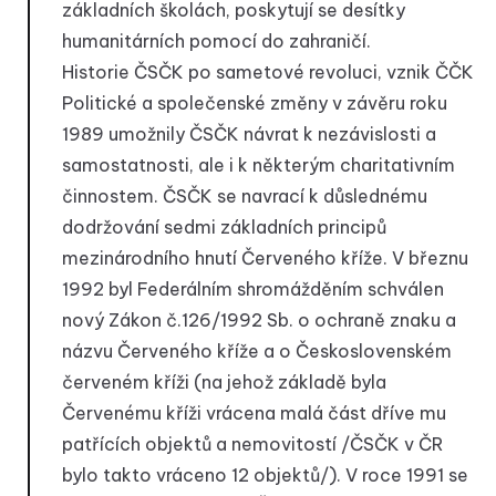
základních školách, poskytují se desítky
humanitárních pomocí do zahraničí.
Historie ČSČK po sametové revoluci, vznik ČČK
Politické a společenské změny v závěru roku
1989 umožnily ČSČK návrat k nezávislosti a
samostatnosti, ale i k některým charitativním
činnostem. ČSČK se navrací k důslednému
dodržování sedmi základních principů
mezinárodního hnutí Červeného kříže. V březnu
1992 byl Federálním shromážděním schválen
nový Zákon č.126/1992 Sb. o ochraně znaku a
názvu Červeného kříže a o Československém
červeném kříži (na jehož základě byla
Červenému kříži vrácena malá část dříve mu
patřících objektů a nemovitostí /ČSČK v ČR
bylo takto vráceno 12 objektů/). V roce 1991 se