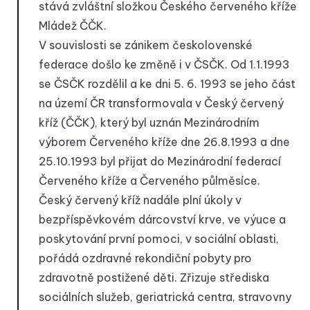
stává zvláštní složkou Českého červeného kříže
Mládež ČČK.
V souvislosti se zánikem českolovenské
federace došlo ke změně i v ČSČK. Od 1.1.1993
se ČSČK rozdělil a ke dni 5. 6. 1993 se jeho část
na území ČR transformovala v Český červený
kříž (ČČK), který byl uznán Mezinárodním
výborem Červeného kříže dne 26.8.1993 a dne
25.10.1993 byl přijat do Mezinárodní federací
Červeného kříže a Červeného půlměsíce.
Český červený kříž nadále plní úkoly v
bezpříspěvkovém dárcovství krve, ve výuce a
poskytování první pomoci, v sociální oblasti,
pořádá ozdravné rekondiční pobyty pro
zdravotně postižené děti. Zřizuje střediska
sociálních služeb, geriatrická centra, stravovny