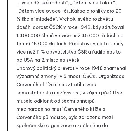
„Týden dětské radosti“, „Dětem více kalorií“,
„Dětem více ovoce“ či „Kakao a rohlíky pro 20
% školní mládeže“. Vrcholu svého rozkvětu
dosáhl dorost ČSČK v roce 1949, kdy sdružoval
1.400.000 členů ve více než 45.000 třídách na
téměř 15.000 školách. Představovalo to tehdy
více než 11 % obyvatelstva ČSR a řadilo nás to
po USA na 2.místo na světě.
Únorový politický převrat v roce 1948 znamenal
významné změny i v činnosti ČSČK. Organizace
Červeného kříže u nás ztratila svou
samostatnost a nezávislost, v zájmu přežití se
musela odklonit od sedmi principů
mezinárodního hnutí Červeného kříže a
Červeného půlměsíce, byla zařazena mezi
společenské organizace a začleněna do