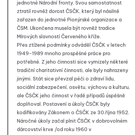
jednotné Národní fronty. Svou samostatnost
ztratil rovněž dorost ČSČK, který byl násilně
zařazen do jednotné Pionýrské organizace a
ČSM. Ukončena musela být rovněž tradice
Mírových slavností Červeného kříže.
Přes ztížené podmínky odváděl ČSČK v letech
1949-1989 mnoho prospěšné práce pro
potřebné. Z jeho činnosti sice vymizely některé
tradiční charitativní činnosti, ale byly nahrazeny
jinými. Stát sice převzal péči o zdraví lidu,
sociální zabezpečení, osvětu, výchovu a kulturu,
ale ČSČK jeho činnost v řadě případů úspěšně
doplňoval. Postavení a úkoly ČSČK byly
kodifikovány Zákonem o ČSČK ze 30.října 1952.
Náročné úkoly začal plnit ČSČK v dobrovolném
dárcovství krve /od roku 1960 v