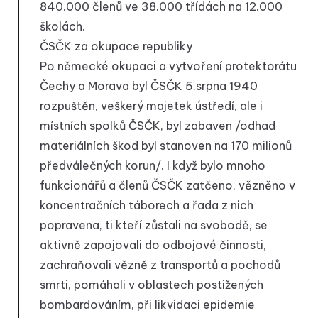
840.000 členů ve 38.000 třídách na 12.000
školách.
ČSČK za okupace republiky
Po německé okupaci a vytvoření protektorátu
Čechy a Morava byl ČSČK 5.srpna 1940
rozpuštěn, veškerý majetek ústředí, ale i
místních spolků ČSČK, byl zabaven /odhad
materiálních škod byl stanoven na 170 milionů
předválečných korun/. I když bylo mnoho
funkcionářů a členů ČSČK zatčeno, vězněno v
koncentračních táborech a řada z nich
popravena, ti kteří zůstali na svobodě, se
aktivně zapojovali do odbojové činnosti,
zachraňovali vězně z transportů a pochodů
smrti, pomáhali v oblastech postižených
bombardováním, při likvidaci epidemie