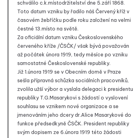
schválilo c.k.místodržitelství dne 5.září 1868.
Toto datum vzniku by řadilo náš Červený kříž v
časovém žebříčku podle roku založení na velmi
čestné 13.místo na světě.
Za oficiální datum vzniku Československého
červeného kříže /ČSČK/ však bývá považován
až počátek února 1919, tedy měsíce po vzniku
samostatné Československé republiky.
Již 1.února 1919 se v Obecním domě v Praze
sešla přípravná schůzka sociálních pracovníků,
zvolila užší výbor a vyslala delegaci k presidentu
republiky T.G.Masarykovi s žádostí o vyslovení
souhlasu se vznikem nové organizace a se
jmenováním jeho dcery dr.Alice Masarykové do
funkce předsedkyně ČSČK. President republiky
svým dopisem ze 6.února 1919 této žádosti