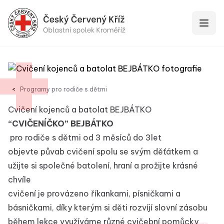
Červený Kríž Kroměříž
Otevří
Programy pro rodiče s dětmi
Cvičení kojenců a batolat BEJBÁTKO
“CVIČENÍČKO” BEJBÁTKO
pro rodiče s dětmi od 3 měsíců do 3let
objevte půvab cvičení spolu se svým děťátkem a
užijte si společné batolení, hraní a prožijte krásné
chvíle
cvičení je provázeno říkankami, písničkami a
básničkami, díky kterým si děti rozvíjí slovní zásobu
během lekce využíváme různé cvičební pomůcky