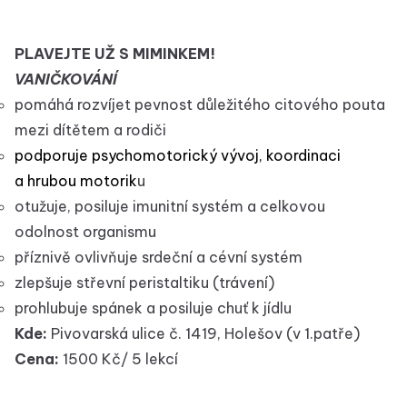
PLAVEJTE UŽ S MIMINKEM!
VANIČKOVÁNÍ
pomáhá rozvíjet pevnost důležitého citového pouta
mezi dítětem a rodiči
podporuje psychomotorický vývoj, koordinaci
a hrubou motorik
u
otužuje, posiluje imunitní systém a celkovou
odolnost organismu
příznivě ovlivňuje srdeční a cévní systém
zlepšuje střevní peristaltiku (trávení)
prohlubuje spánek a posiluje chuť k jídlu
Kde:
Pivovarská ulice č. 1419, Holešov (v 1.patře)
Cena:
1500 Kč/ 5 lekcí