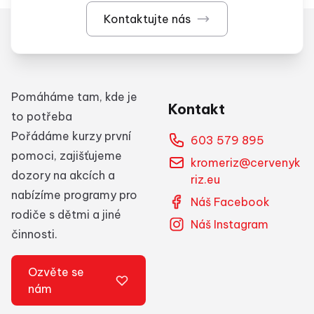
Kontaktujte nás
Pomáháme tam, kde je
Kontakt
to potřeba
Pořádáme kurzy první
603 579 895
pomoci, zajišťujeme
kromeriz@cervenyk
dozory na akcích a
riz.eu
nabízíme programy pro
Náš Facebook
rodiče s dětmi a jiné
Náš Instagram
činnosti.
Ozvěte se
nám